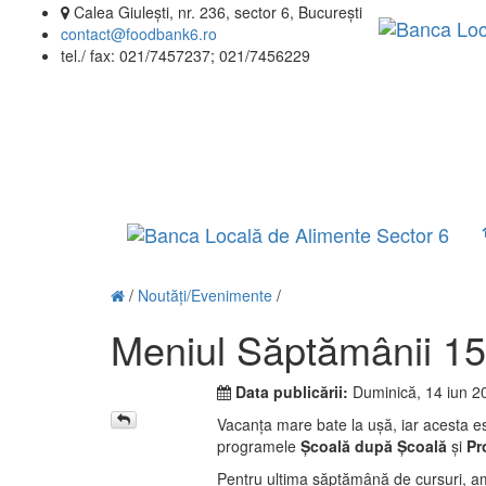
Calea Giulești, nr. 236, sector 6, Bucureşti
contact@foodbank6.ro
tel./ fax: 021/7457237; 021/7456229
/
Noutăţi/Evenimente
/
Meniul Săptămânii 15
Data publicării:
Duminică, 14 iun 2
Vacanța mare bate la ușă, iar acesta es
programele
Școală după Școală
și
Pr
Pentru ultima săptămână de cursuri, am 