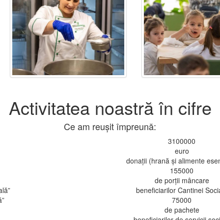
Activitatea noastră în cifre
Ce am reușit împreună:
3100000
euro
donații (hrană și alimente esen
155000
de porții mâncare
ală”
beneficiarilor Cantinei Soci
ă”
75000
de pachete
beneficiarilor de servicii soc