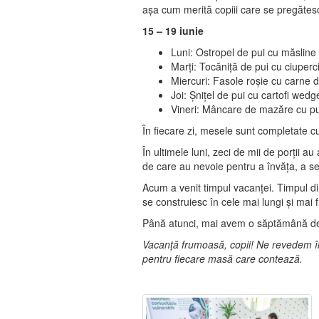
așa cum merită copiii care se pregătesc
15 – 19 iunie
Luni: Ostropel de pui cu măsline ș
Marți: Tocăniță de pui cu ciuperc
Miercuri: Fasole roșie cu carne 
Joi: Șnițel de pui cu cartofi wedg
Vineri: Mâncare de mazăre cu pu
În fiecare zi, mesele sunt completate cu
În ultimele luni, zeci de mii de porții au
de care au nevoie pentru a învăța, a se
Acum a venit timpul vacanței. Timpul dim
se construiesc în cele mai lungi și mai 
Până atunci, mai avem o săptămână de
Vacanță frumoasă, copii! Ne revedem în
pentru fiecare masă care contează.