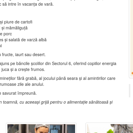
 să intre în vacanța de vară.
i piure de cartofi
i și mămăliguță
de porc
es și salată de varză albă
i
 fructe, iaurt sau desert.
 ajuns pe băncile școlilor din Sectorul 6, oferind copiilor energia
 juca și a crește frumos.
ineților fără grabă, al jocului până seara și al amintirilor care
frumoase zile ale anului.
 savurat împreună.
 toamnă, cu aceeași grijă pentru o alimentație sănătoasă și