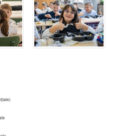
țiale)
ale
iale