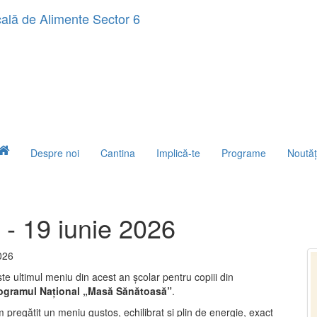
Despre noi
Cantina
Implică-te
Programe
Noutăţ
 - 19 iunie 2026
026
te ultimul meniu din acest an școlar pentru copiii din
ogramul Național „Masă Sănătoasă”
.
pregătit un meniu gustos, echilibrat și plin de energie, exact