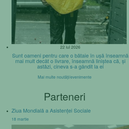
22 iul 2026
Sunt oameni pentru care o bătaie în ușă înseamnă
mai mult decât o livrare, înseamnă liniștea că, și
astăzi, cineva s-a gândit la ei
Mai multe noutăţi/evenimente
Parteneri
Ziua Mondială a Asistenței Sociale
18 martie